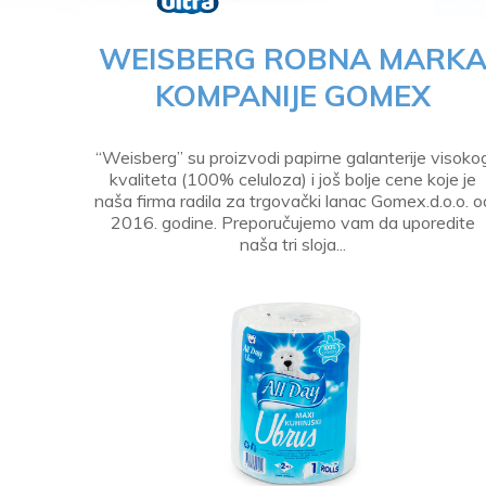
WEISBERG ROBNA MARK
KOMPANIJE GOMEX
“Weisberg” su proizvodi papirne galanterije visoko
kvaliteta (100% celuloza) i još bolje cene koje je
naša firma radila za trgovački lanac Gomex.d.o.o. o
2016. godine. Preporučujemo vam da uporedite
naša tri sloja...