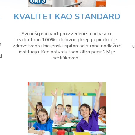
A
KVALITET KAO STANDARD
Svi naši proizvodi proizvedeni su od visoko
kvalitetnog 100% celuloznog krep papira koji je
g
zdravstveno i higijenski ispitan od strane nadležnih
u
institucija. Kao potvrdu toga Ultra papir 2M je
d
sertifikovan...